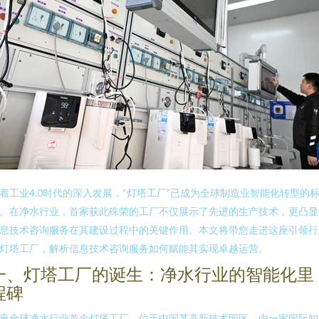
着工业4.0时代的深入发展，“灯塔工厂”已成为全球制造业智能化转型的
。在净水行业，首家获此殊荣的工厂不仅展示了先进的生产技术，更凸显
息技术咨询服务在其建设过程中的关键作用。本文将带您走进这座引领行
灯塔工厂，解析信息技术咨询服务如何赋能其实现卓越运营。
一、灯塔工厂的诞生：净水行业的智能化里
程碑
座全球净水行业首个灯塔工厂，位于中国某高新技术园区，由一家国际知