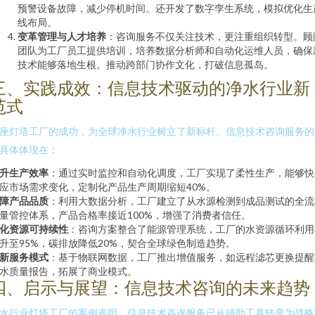
预警设备故障，减少停机时间。还开发了数字孪生系统，模拟优化生
线布局。
变革管理与人才培养
：咨询服务不仅关注技术，更注重组织转型。顾
团队为工厂员工提供培训，培养数据分析师和自动化运维人员，确保
技术能够落地生根。推动跨部门协作文化，打破信息孤岛。
三、实践成效：信息技术驱动的净水行业新
范式
座灯塔工厂的成功，为全球净水行业树立了新标杆。信息技术咨询服务的
具体体现在：
升生产效率
：通过实时监控和自动化调度，工厂实现了柔性生产，能够快
应市场需求变化，定制化产品生产周期缩短40%。
障产品品质
：利用大数据分析，工厂建立了从水源检测到成品测试的全流
量管控体系，产品合格率接近100%，增强了消费者信任。
化资源可持续性
：咨询方案整合了能源管理系统，工厂的水资源循环利用
升至95%，碳排放降低20%，契合全球绿色制造趋势。
新服务模式
：基于物联网数据，工厂推出增值服务，如远程滤芯更换提醒
水质量报告，拓展了商业模式。
四、启示与展望：信息技术咨询的未来趋势
水行业灯塔工厂的案例表明，信息技术咨询服务已从辅助工具转变为战略