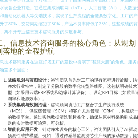
水设备企业打造。它通过集成物联网（IoT）、人工智能（AI）、大数据
和自动化机器人等尖端技术，实现了生产流程的全链条数字化。工厂的产
升了30%，交货周期缩短了50%，产品不良率降低了25%，这些成绩的背
，离不开专业信息技术咨询服务的深度参与。
二、信息技术咨询服务的核心角色：从规划
到落地的全程护航
息技术咨询服务在这座灯塔工厂的建设中扮演了“智慧大脑”的角色。服务
涵盖多个层面：
战略规划与蓝图设计
：咨询团队首先对工厂的现有流程进行诊断，结
净水行业特性，制定了分阶段的数字化转型路线图。这包括明确技术
型（如采用云端ERP系统和边缘计算设备）、设定KPI目标（如质量
溯率和能源效率）。
系统集成与数据治理
：咨询顾问协助工厂整合了生产执行系统
（MES）、供应链管理（SCM）和客户关系管理（CRM），构建统
的数据平台。通过实施数据清洗和标准化，确保从原材料采购到成品
送的实时数据可追溯、可分析。
智能化应用开发
：针对净水设备的核心工艺，咨询团队引入了AI驱动
预测性维护模型。例如，通过传感器监测滤芯生产线的振动数据，提