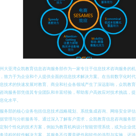
州大亚湾众凯教育信息咨询服务部作为一家专注于信息技术咨询服务的机
，致力于为企业和个人提供全面的信息技术解决方案。在当前数字化时代
息技术的快速发展对教育、商业和社会各领域产生了深远影响，众凯教育
咨询服务部凭借其专业团队和丰富经验，帮助客户高效应对技术挑战，提
息化水平。
服务部的核心业务包括信息技术战略规划、系统集成咨询、网络安全评估
据管理与分析服务等。通过深入了解客户需求，众凯教育信息咨询服务部
定制个性化的技术方案，例如为教育机构设计智能管理系统，或为企业优
务流程的软件解决方案。其服务不仅覆盖硬件和软件的选型与实施，还涉